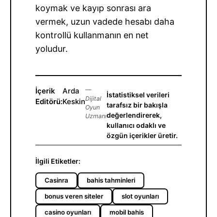
koymak ve kayıp sonrası ara
vermek, uzun vadede hesabı daha
kontrollü kullanmanın en net
yoludur.
İçerik
Arda
—
İstatistiksel verileri
Dijital
Editörü:
Keskin
tarafsız bir bakışla
Oyun
değerlendirerek,
Uzmanı
kullanıcı odaklı ve
özgün içerikler üretir.
İlgili Etiketler:
Casinra
bahis tahminleri
bonus veren siteler
slot oyunları
casino oyunları
mobil bahis