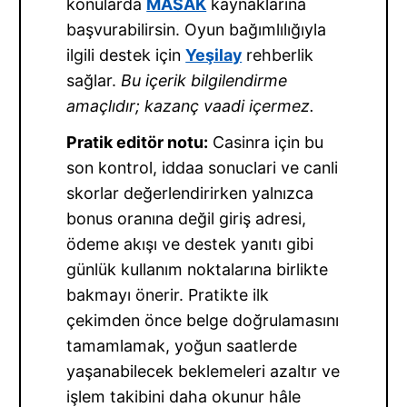
konularda
MASAK
kaynaklarına
başvurabilirsin. Oyun bağımlılığıyla
ilgili destek için
Yeşilay
rehberlik
sağlar.
Bu içerik bilgilendirme
amaçlıdır; kazanç vaadi içermez.
Pratik editör notu:
Casinra için bu
son kontrol, iddaa sonuclari ve canli
skorlar değerlendirirken yalnızca
bonus oranına değil giriş adresi,
ödeme akışı ve destek yanıtı gibi
günlük kullanım noktalarına birlikte
bakmayı önerir. Pratikte ilk
çekimden önce belge doğrulamasını
tamamlamak, yoğun saatlerde
yaşanabilecek beklemeleri azaltır ve
işlem takibini daha okunur hâle