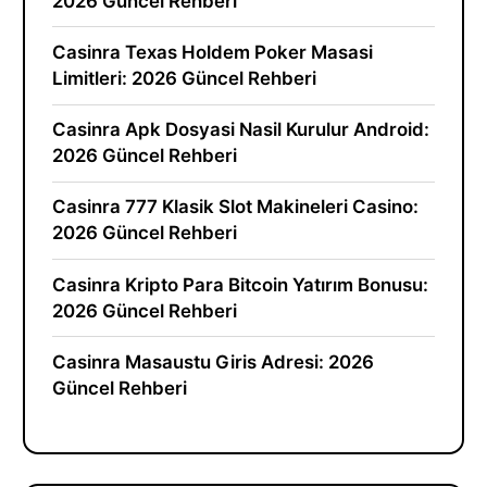
2026 Güncel Rehberi
Casinra Texas Holdem Poker Masasi
Limitleri: 2026 Güncel Rehberi
Casinra Apk Dosyasi Nasil Kurulur Android:
2026 Güncel Rehberi
Casinra 777 Klasik Slot Makineleri Casino:
2026 Güncel Rehberi
Casinra Kripto Para Bitcoin Yatırım Bonusu:
2026 Güncel Rehberi
Casinra Masaustu Giris Adresi: 2026
Güncel Rehberi