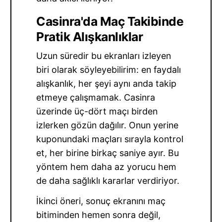
Casinra'da Maç Takibinde
Pratik Alışkanlıklar
Uzun süredir bu ekranları izleyen
biri olarak söyleyebilirim: en faydalı
alışkanlık, her şeyi aynı anda takip
etmeye çalışmamak. Casinra
üzerinde üç-dört maçı birden
izlerken gözün dağılır. Onun yerine
kuponundaki maçları sırayla kontrol
et, her birine birkaç saniye ayır. Bu
yöntem hem daha az yorucu hem
de daha sağlıklı kararlar verdiriyor.
İkinci öneri, sonuç ekranını maç
bitiminden hemen sonra değil,