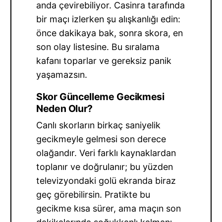
anda çevirebiliyor. Casinra tarafında
bir maçı izlerken şu alışkanlığı edin:
önce dakikaya bak, sonra skora, en
son olay listesine. Bu sıralama
kafanı toparlar ve gereksiz panik
yaşamazsın.
Skor Güncelleme Gecikmesi
Neden Olur?
Canlı skorların birkaç saniyelik
gecikmeyle gelmesi son derece
olağandır. Veri farklı kaynaklardan
toplanır ve doğrulanır; bu yüzden
televizyondaki golü ekranda biraz
geç görebilirsin. Pratikte bu
gecikme kısa sürer, ama maçın son