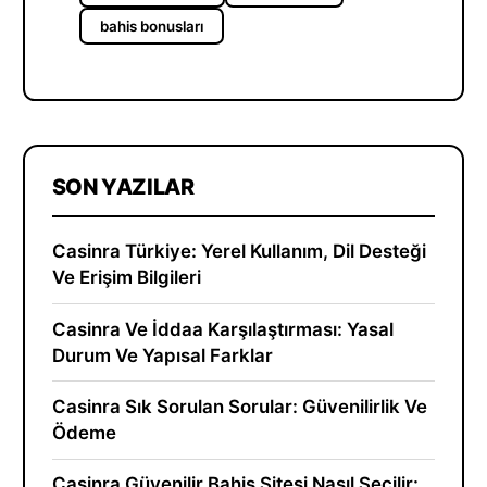
bahis bonusları
SON YAZILAR
Casinra Türkiye: Yerel Kullanım, Dil Desteği
Ve Erişim Bilgileri
Casinra Ve İddaa Karşılaştırması: Yasal
Durum Ve Yapısal Farklar
Casinra Sık Sorulan Sorular: Güvenilirlik Ve
Ödeme
Casinra Güvenilir Bahis Sitesi Nasıl Seçilir: