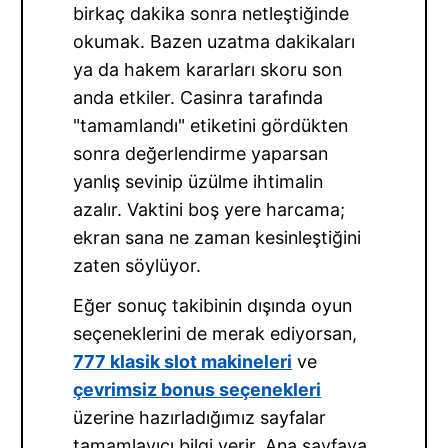
birkaç dakika sonra netleştiğinde
okumak. Bazen uzatma dakikaları
ya da hakem kararları skoru son
anda etkiler. Casinra tarafında
"tamamlandı" etiketini gördükten
sonra değerlendirme yaparsan
yanlış sevinip üzülme ihtimalin
azalır. Vaktini boş yere harcama;
ekran sana ne zaman kesinleştiğini
zaten söylüyor.
Eğer sonuç takibinin dışında oyun
seçeneklerini de merak ediyorsan,
777 klasik slot makineleri
ve
çevrimsiz bonus seçenekleri
üzerine hazırladığımız sayfalar
tamamlayıcı bilgi verir. Ana sayfaya