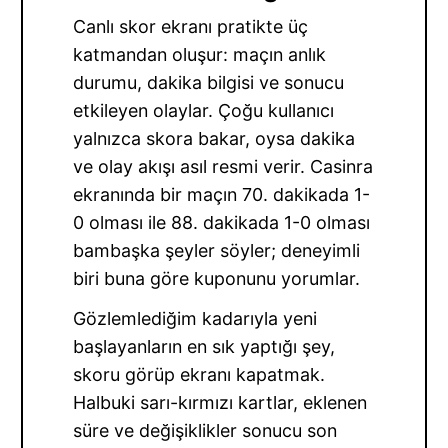
Canlı skor ekranı pratikte üç
katmandan oluşur: maçın anlık
durumu, dakika bilgisi ve sonucu
etkileyen olaylar. Çoğu kullanıcı
yalnızca skora bakar, oysa dakika
ve olay akışı asıl resmi verir. Casinra
ekranında bir maçın 70. dakikada 1-
0 olması ile 88. dakikada 1-0 olması
bambaşka şeyler söyler; deneyimli
biri buna göre kuponunu yorumlar.
Gözlemlediğim kadarıyla yeni
başlayanların en sık yaptığı şey,
skoru görüp ekranı kapatmak.
Halbuki sarı-kırmızı kartlar, eklenen
süre ve değişiklikler sonucu son