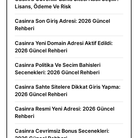
Lisans, Ödeme Ve Risk
Casinra Son Giriş Adresi: 2026 Güncel
Rehberi
Casinra Yeni Domain Adresi Aktif Edildi:
2026 Güncel Rehberi
Casinra Politika Ve Secim Bahisleri
Secenekleri: 2026 Güncel Rehberi
Casinra Sahte Sitelere Dikkat Giris Yapma:
2026 Güncel Rehberi
Casinra Resmi Yeni Adresi: 2026 Güncel
Rehberi
Casinra Cevrimsiz Bonus Secenekleri: