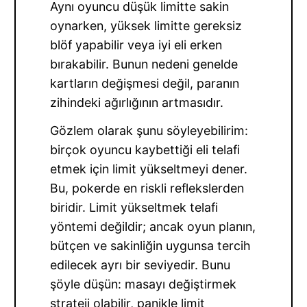
Aynı oyuncu düşük limitte sakin
oynarken, yüksek limitte gereksiz
blöf yapabilir veya iyi eli erken
bırakabilir. Bunun nedeni genelde
kartların değişmesi değil, paranın
zihindeki ağırlığının artmasıdır.
Gözlem olarak şunu söyleyebilirim:
birçok oyuncu kaybettiği eli telafi
etmek için limit yükseltmeyi dener.
Bu, pokerde en riskli reflekslerden
biridir. Limit yükseltmek telafi
yöntemi değildir; ancak oyun planın,
bütçen ve sakinliğin uygunsa tercih
edilecek ayrı bir seviyedir. Bunu
şöyle düşün: masayı değiştirmek
strateji olabilir, panikle limit