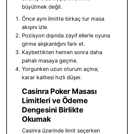
büyütmek değil.
Önce aynı limitte birkaç tur masa
akışını izle.
Pozisyon dışında zayıf ellerle oyuna
girme alışkanlığını fark et.
Kaybettikten hemen sonra daha
pahalı masaya geçme.
Yorgunken uzun oturum açma;
karar kalitesi hızlı düşer.
Casinra Poker Masası
Limitleri ve Ödeme
Dengesini Birlikte
Okumak
Casinra üzerinde limit seçerken