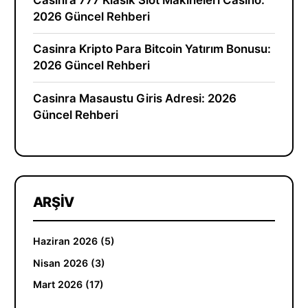
Casinra 777 Klasik Slot Makineleri Casino:
2026 Güncel Rehberi
Casinra Kripto Para Bitcoin Yatırım Bonusu:
2026 Güncel Rehberi
Casinra Masaustu Giris Adresi: 2026
Güncel Rehberi
ARŞIV
Haziran 2026 (5)
Nisan 2026 (3)
Mart 2026 (17)