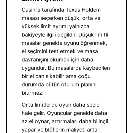
Casinra tarafında Texas Holdem
masası seçerken düşük, orta ve
yüksek limit ayrımı yalnızca
bakiyeyle ilgili değildir. Düşük limitli
masalar genelde oyunu öğrenmek,
el seçimini test etmek ve masa
davranışını okumak için daha
uygundur. Bu masalarda kaybedilen
bir el can sıkabilir ama çoğu
durumda bütün oturum planını
bitirmez.
Orta limitlerde oyun daha seçici
hale gelir. Oyuncular genelde daha
az el oynar, artırmaları daha bilinçli
yapar ve blöflerin maliyeti artar.