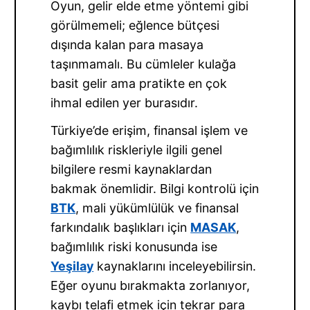
Oyun, gelir elde etme yöntemi gibi
görülmemeli; eğlence bütçesi
dışında kalan para masaya
taşınmamalı. Bu cümleler kulağa
basit gelir ama pratikte en çok
ihmal edilen yer burasıdır.
Türkiye’de erişim, finansal işlem ve
bağımlılık riskleriyle ilgili genel
bilgilere resmi kaynaklardan
bakmak önemlidir. Bilgi kontrolü için
BTK
, mali yükümlülük ve finansal
farkındalık başlıkları için
MASAK
,
bağımlılık riski konusunda ise
Yeşilay
kaynaklarını inceleyebilirsin.
Eğer oyunu bırakmakta zorlanıyor,
kaybı telafi etmek için tekrar para