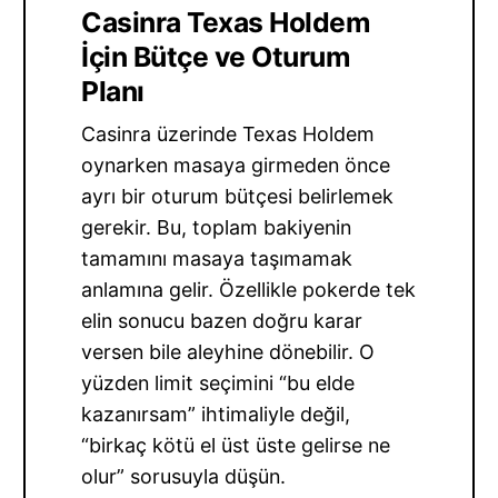
Casinra Texas Holdem
İçin Bütçe ve Oturum
Planı
Casinra üzerinde Texas Holdem
oynarken masaya girmeden önce
ayrı bir oturum bütçesi belirlemek
gerekir. Bu, toplam bakiyenin
tamamını masaya taşımamak
anlamına gelir. Özellikle pokerde tek
elin sonucu bazen doğru karar
versen bile aleyhine dönebilir. O
yüzden limit seçimini “bu elde
kazanırsam” ihtimaliyle değil,
“birkaç kötü el üst üste gelirse ne
olur” sorusuyla düşün.