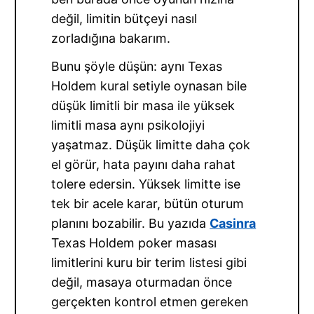
değil, limitin bütçeyi nasıl
zorladığına bakarım.
Bunu şöyle düşün: aynı Texas
Holdem kural setiyle oynasan bile
düşük limitli bir masa ile yüksek
limitli masa aynı psikolojiyi
yaşatmaz. Düşük limitte daha çok
el görür, hata payını daha rahat
tolere edersin. Yüksek limitte ise
tek bir acele karar, bütün oturum
planını bozabilir. Bu yazıda
Casinra
Texas Holdem poker masası
limitlerini kuru bir terim listesi gibi
değil, masaya oturmadan önce
gerçekten kontrol etmen gereken